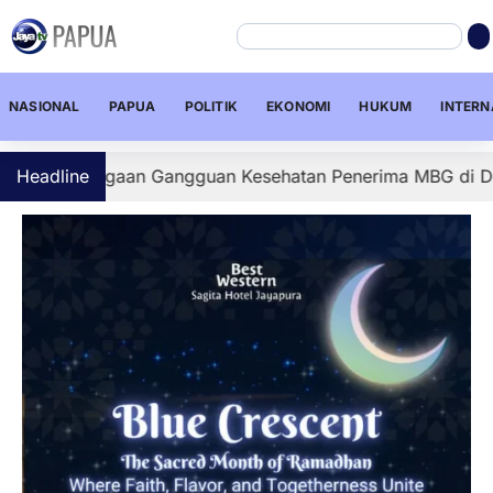
NASIONAL
PAPUA
POLITIK
EKONOMI
HUKUM
INTERN
 Dugaan Gangguan Kesehatan Penerima MBG di Depapre, Sej
Headline