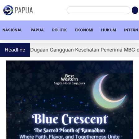
NASIONAL
PAPUA
POLITIK
EKONOMI
HUKUM
INTERN
Dalami Dugaan Gangguan Kesehatan Penerima MBG di Depapr
Headline