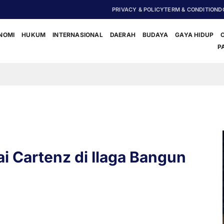
PRIVACY & POLICY
TERM & CONDITION
D
NOMI
HUKUM
INTERNASIONAL
DAERAH
BUDAYA
GAYA HIDUP
P
‎Polisi D
i Cartenz di Ilaga Bangun