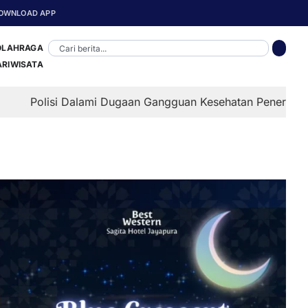
OWNLOAD APP
OLAHRAGA
ARIWISATA
alami Dugaan Gangguan Kesehatan Penerima MBG di Depapre