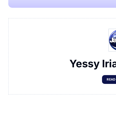
Yessy Iri
READ