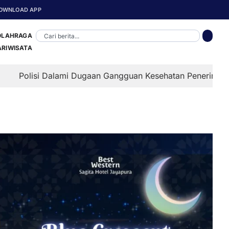
OWNLOAD APP
OLAHRAGA
ARIWISATA
lami Dugaan Gangguan Kesehatan Penerima MBG di Depapre