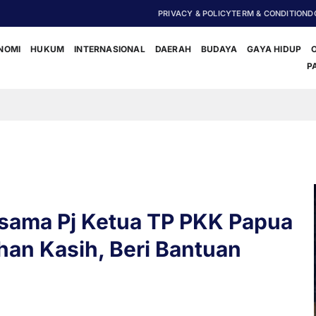
PRIVACY & POLICY
TERM & CONDITION
D
NOMI
HUKUM
INTERNASIONAL
DAERAH
BUDAYA
GAYA HIDUP
P
‎Polisi Da
rsama Pj Ketua TP PKK Papua
han Kasih, Beri Bantuan