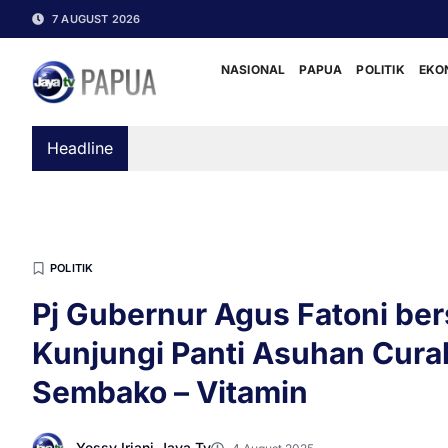
7 AUGUST 2026
NASIONAL
PAPUA
POLITIK
EKO
Headline
POLITIK
Pj Gubernur Agus Fatoni be
Kunjungi Panti Asuhan Cura
Sembako – Vitamin
Yessy Iriani-Jaya Tv