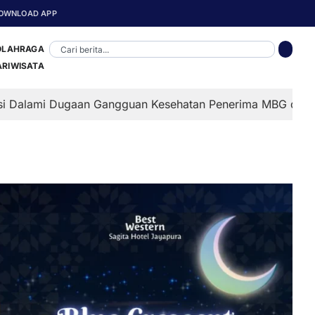
OWNLOAD APP
OLAHRAGA
ARIWISATA
an Gangguan Kesehatan Penerima MBG di Depapre, Sejumla