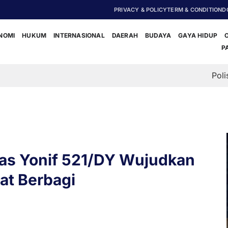
PRIVACY & POLICY
TERM & CONDITION
D
NOMI
HUKUM
INTERNASIONAL
DAERAH
BUDAYA
GAYA HIDUP
P
‎Polisi Dalami Duga
as Yonif 521/DY Wujudkan
t Berbagi