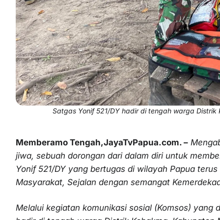
Satgas Yonif 521/DY hadir di tengah warga Dist
Memberamo Tengah,JayaTvPapua.com. –
Mengabd
jiwa, sebuah dorongan dari dalam diri untuk membe
Yonif 521/DY yang bertugas di wilayah Papua ter
Masyarakat, Sejalan dengan semangat Kemerdekaan
Melalui kegiatan komunikasi sosial (Komsos) yang 