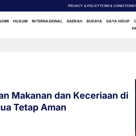
PRIVACY & POLICY
TERM & CONDITION
D
NOMI
HUKUM
INTERNASIONAL
DAERAH
BUDAYA
GAYA HIDUP
P
Festival Kop
an Makanan dan Keceriaan di
pua Tetap Aman