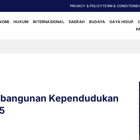
PRIVACY & POLICY
TERM & CONDITION
D
NOMI
HUKUM
INTERNASIONAL
DAERAH
BUDAYA
GAYA HIDUP
P
‎Polis
embangunan Kependudukan
5