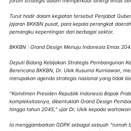
forum strategis dalam memperkuat sinergi lintas s
Turut hadir dalam kegiatan tersebut Penjabat Gube
jajaran BKKBN pusat, para kepala perangkat daerah
pemangku kepentingan dari berbagai sektor.
BKKBN : Grand Design Menuju Indonesia Emas 204
Deputi Bidang Kebijakan Strategis Pembangunan Ke
Berencana BKKBN, Dr. Ukik Kusuma Kurniawan, m
merupakan agenda strategis nasional yang tidak bisa
“Komitmen Presiden Republik Indonesia Bapak Prab
kompleksitasnya, dibentuklah Grand Design Pemb
hingga tahun 2045,” ujar Dr. Ukik kepada wartawan 
Ia menggambarkan GDPK sebagai sebuah “rumah be