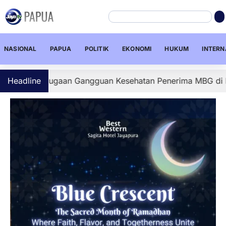
NASIONAL
PAPUA
POLITIK
EKONOMI
HUKUM
INTERN
i Dugaan Gangguan Kesehatan Penerima MBG di Depapre, Se
Headline