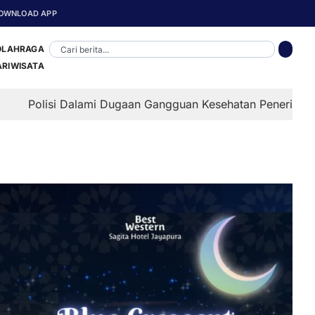
OWNLOAD APP
OLAHRAGA
ARIWISATA
lami Dugaan Gangguan Kesehatan Penerima MBG di Depapre