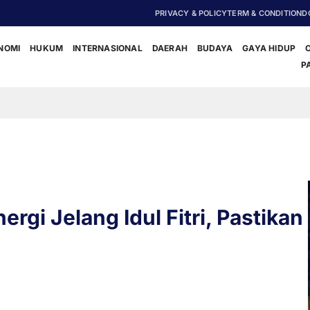
PRIVACY & POLICY
TERM & CONDITION
D
NOMI
HUKUM
INTERNASIONAL
DAERAH
BUDAYA
GAYA HIDUP
P
‎Polisi Da
rgi Jelang Idul Fitri, Pastikan