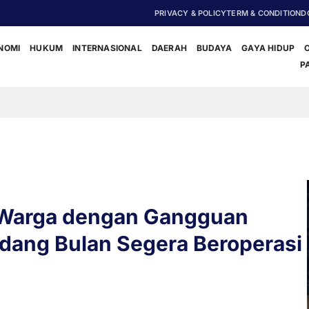
PRIVACY & POLICY
TERM & CONDITION
D
NOMI
HUKUM
INTERNASIONAL
DAERAH
BUDAYA
GAYA HIDUP
P
‎Polisi D
 Warga dengan Gangguan
dang Bulan Segera Beroperasi