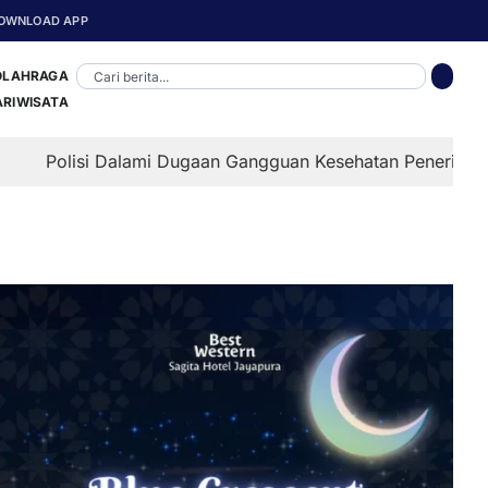
OWNLOAD APP
OLAHRAGA
ARIWISATA
alami Dugaan Gangguan Kesehatan Penerima MBG di Depapre