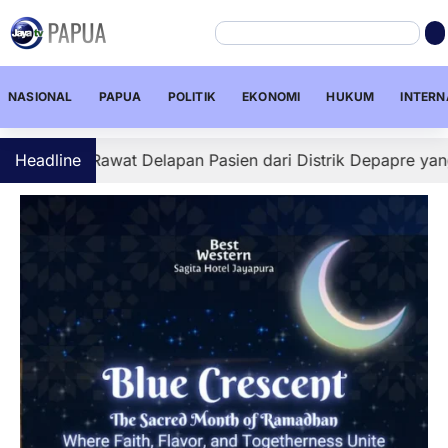
NASIONAL
PAPUA
POLITIK
EKONOMI
HUKUM
INTERN
awat Delapan Pasien dari Distrik Depapre yang diduga ke
Headline