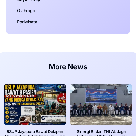
Olahraga
Pariwisata
More News
RSUP Jayapura Rawat Delapan
Sinergi BI dan TNI AL Jaga