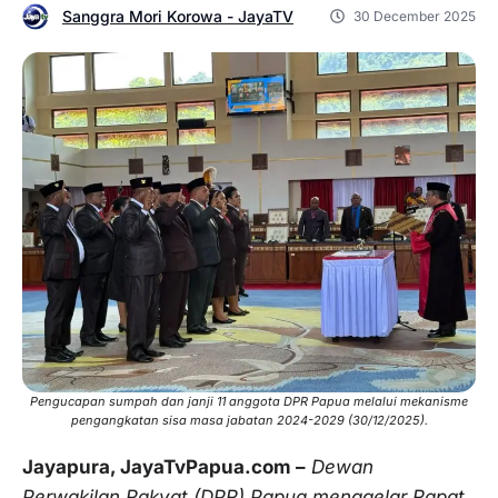
Sanggra Mori Korowa - JayaTV
30 December 2025
Pengucapan sumpah dan janji 11 anggota DPR Papua melalui mekanisme
pengangkatan sisa masa jabatan 2024-2029 (30/12/2025).
Jayapura, JayaTvPapua.com –
Dewan
Perwakilan Rakyat (DPR) Papua menggelar Rapat