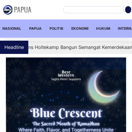
NASIONAL
PAPUA
POLITIK
EKONOMI
HUKUM
INTERN
Mans Holtekamp Bangun Semangat Kemerdekaan Lewat Pela
Headline