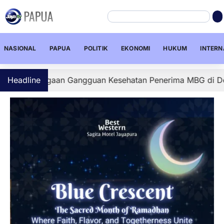
NASIONAL
PAPUA
POLITIK
EKONOMI
HUKUM
INTERN
 Dugaan Gangguan Kesehatan Penerima MBG di Depapre, Se
Headline