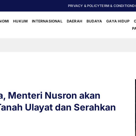
PRIVACY & POLICY
TERM & CONDITION
D
NOMI
HUKUM
INTERNASIONAL
DAERAH
BUDAYA
GAYA HIDUP
P
‎Polisi D
, Menteri Nusron akan
Tanah Ulayat dan Serahkan