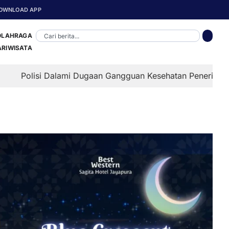
OWNLOAD APP
OLAHRAGA
ARIWISATA
alami Dugaan Gangguan Kesehatan Penerima MBG di Depapre