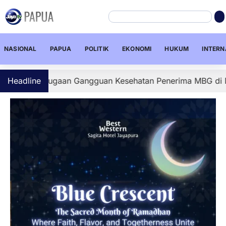
NASIONAL
PAPUA
POLITIK
EKONOMI
HUKUM
INTERN
mi Dugaan Gangguan Kesehatan Penerima MBG di Depapre, S
Headline