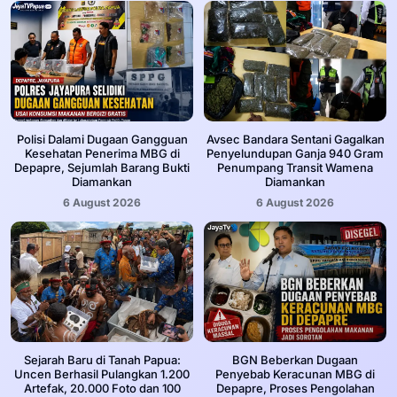
‎Polisi Dalami Dugaan Gangguan
Avsec Bandara Sentani Gagalkan
Kesehatan Penerima MBG di
Penyelundupan Ganja 940 Gram
Depapre, Sejumlah Barang Bukti
Penumpang Transit Wamena
Diamankan
Diamankan
6 August 2026
6 August 2026
Sejarah Baru di Tanah Papua:
BGN Beberkan Dugaan
Uncen Berhasil Pulangkan 1.200
Penyebab Keracunan MBG di
Artefak, 20.000 Foto dan 100
Depapre, Proses Pengolahan