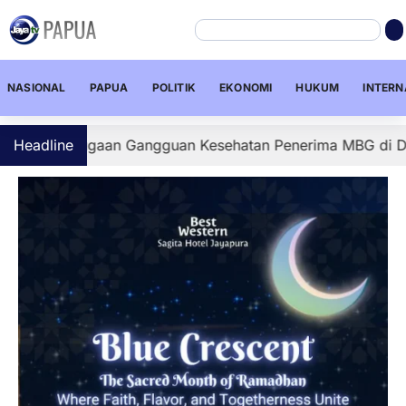
NASIONAL
PAPUA
POLITIK
EKONOMI
HUKUM
INTERN
i Dugaan Gangguan Kesehatan Penerima MBG di Depapre, Se
Headline