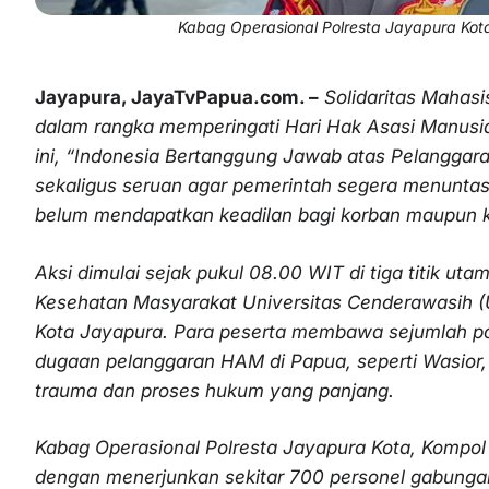
Kabag Operasional Polresta Jayapura Kot
Jayapura, JayaTvPapua.com. –
Solidaritas Mahas
dalam rangka memperingati Hari Hak Asasi Manusia
ini, “Indonesia Bertanggung Jawab atas Pelanggar
sekaligus seruan agar pemerintah segera menuntas
belum mendapatkan keadilan bagi korban maupun k
Aksi dimulai sejak pukul 08.00 WIT di tiga titik ut
Kesehatan Masyarakat Universitas Cenderawasih (U
Kota Jayapura. Para peserta membawa sejumlah po
dugaan pelanggaran HAM di Papua, seperti Wasior
trauma dan proses hukum yang panjang.
Kabag Operasional Polresta Jayapura Kota, Kompo
dengan menerjunkan sekitar 700 personel gabungan 