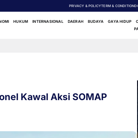
PRIVACY & POLICY
TERM & CONDITION
D
NOMI
HUKUM
INTERNASIONAL
DAERAH
BUDAYA
GAYA HIDUP
P
Fery Adri
onel Kawal Aksi SOMAP