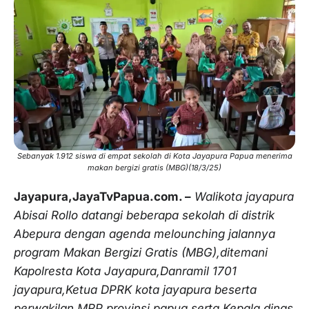
Sebanyak 1.912 siswa di empat sekolah di Kota Jayapura Papua menerima
makan bergizi gratis (MBG)(18/3/25)
Jayapura,JayaTvPapua.com. –
Walikota jayapura
Abisai Rollo datangi beberapa sekolah di distrik
Abepura dengan agenda melounching jalannya
program Makan Bergizi Gratis (MBG),ditemani
Kapolresta Kota Jayapura,Danramil 1701
jayapura,Ketua DPRK kota jayapura beserta
perwakilan MRP provinsi papua serta Kepala dinas