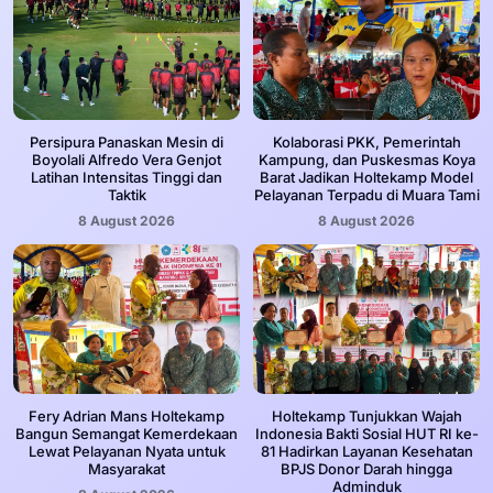
Persipura Panaskan Mesin di
Kolaborasi PKK, Pemerintah
Boyolali Alfredo Vera Genjot
Kampung, dan Puskesmas Koya
Latihan Intensitas Tinggi dan
Barat Jadikan Holtekamp Model
Taktik
Pelayanan Terpadu di Muara Tami
8 August 2026
8 August 2026
Fery Adrian Mans Holtekamp
Holtekamp Tunjukkan Wajah
Bangun Semangat Kemerdekaan
Indonesia Bakti Sosial HUT RI ke-
Lewat Pelayanan Nyata untuk
81 Hadirkan Layanan Kesehatan
Masyarakat
BPJS Donor Darah hingga
Adminduk