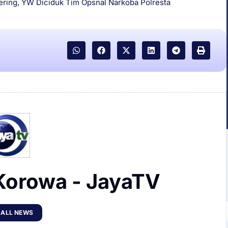
ering
,
YW Diciduk Tim Opsnal Narkoba Polresta
Korowa - JayaTV
 ALL NEWS