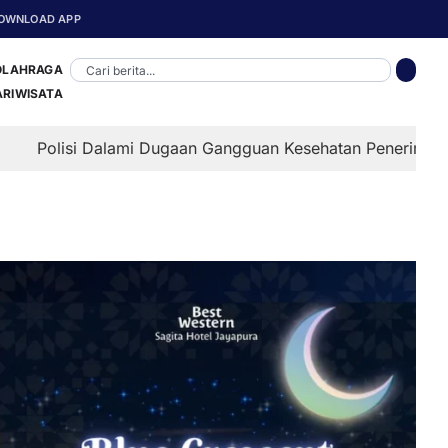
OWNLOAD APP
OLAHRAGA
ARIWISATA
alami Dugaan Gangguan Kesehatan Penerima MBG di Depapre