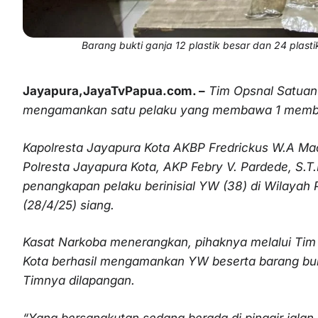
Barang bukti ganja 12 plastik besar dan 24 plast
Jayapura,JayaTvPapua.com. –
Tim Opsnal Satuan
mengamankan satu pelaku yang membawa 1 membaw
Kapolresta Jayapura Kota AKBP Fredrickus W.A Mac
Polresta Jayapura Kota, AKP Febry V. Pardede, S.T.
penangkapan pelaku berinisial YW (38) di Wilayah 
(28/4/25) siang.
Kasat Narkoba menerangkan, pihaknya melalui Tim
Kota berhasil mengamankan YW beserta barang bukt
Timnya dilapangan.
“Yang bersangkutan sedang berada di pinggir jala