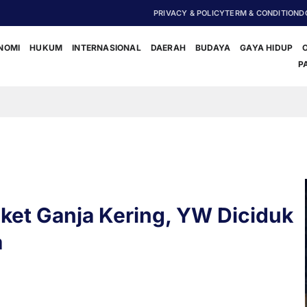
PRIVACY & POLICY
TERM & CONDITION
D
NOMI
HUKUM
INTERNASIONAL
DAERAH
BUDAYA
GAYA HIDUP
P
‎Polisi D
et Ganja Kering, YW Diciduk
a