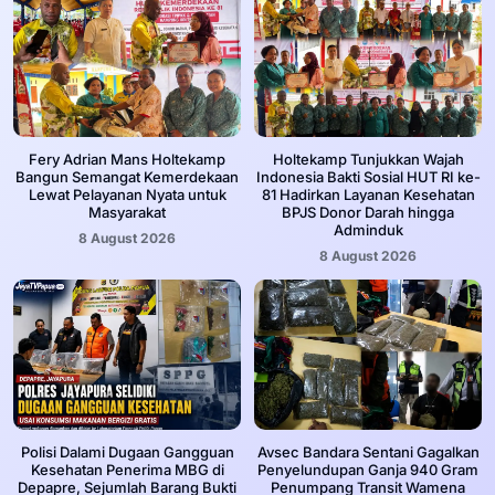
Fery Adrian Mans Holtekamp
Holtekamp Tunjukkan Wajah
Bangun Semangat Kemerdekaan
Indonesia Bakti Sosial HUT RI ke-
Lewat Pelayanan Nyata untuk
81 Hadirkan Layanan Kesehatan
Masyarakat
BPJS Donor Darah hingga
Adminduk
8 August 2026
8 August 2026
‎Polisi Dalami Dugaan Gangguan
Avsec Bandara Sentani Gagalkan
Kesehatan Penerima MBG di
Penyelundupan Ganja 940 Gram
Depapre, Sejumlah Barang Bukti
Penumpang Transit Wamena