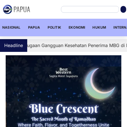
NASIONAL
PAPUA
POLITIK
EKONOMI
HUKUM
INTERN
mi Dugaan Gangguan Kesehatan Penerima MBG di Depapre, S
Headline