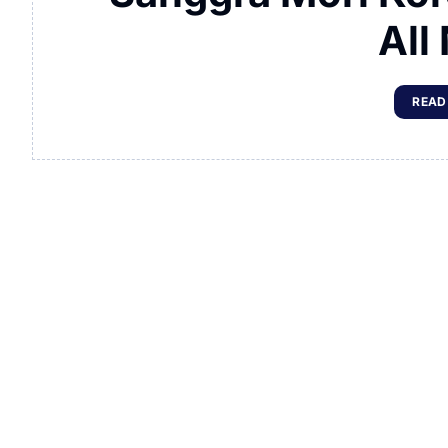
All
READ