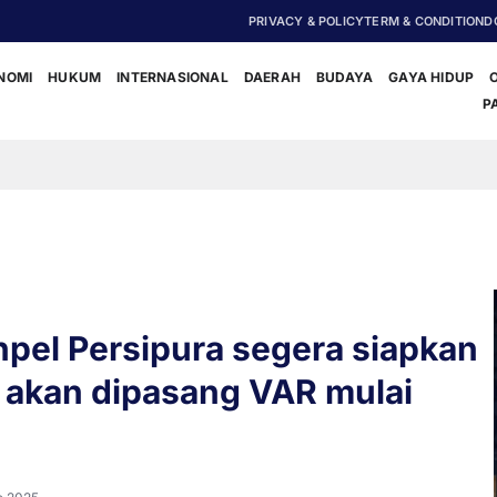
PRIVACY & POLICY
TERM & CONDITION
D
NOMI
HUKUM
INTERNASIONAL
DAERAH
BUDAYA
GAYA HIDUP
P
‎Polisi 
anpel Persipura segera siapkan
 akan dipasang VAR mulai