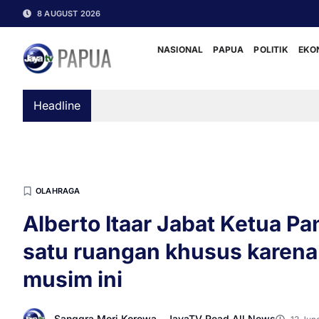
8 AUGUST 2026
NASIONAL
PAPUA
POLITIK
EKO
Headline
OLAHRAGA
Alberto Itaar Jabat Ketua P
satu ruangan khusus karena
musim ini
Sanggra Mori Korowa - JayaTV Read All News