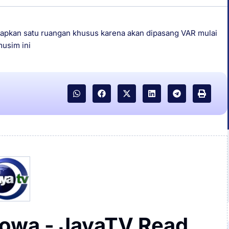
iapkan satu ruangan khusus karena akan dipasang VAR mulai
usim ini
rowa - JayaTV Read