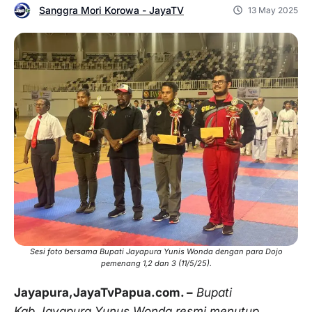
Sanggra Mori Korowa - JayaTV
13 May 2025
Sesi foto bersama Bupati Jayapura Yunis Wonda dengan para Dojo
pemenang 1,2 dan 3 (11/5/25).
Jayapura,JayaTvPapua.com. –
Bupati
Kab.Jayapura Yunus Wonda resmi menutup