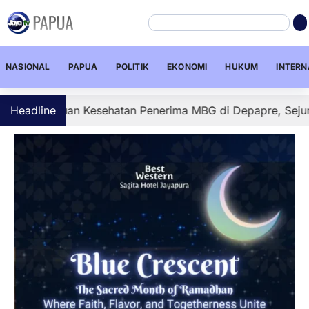
NASIONAL
PAPUA
POLITIK
EKONOMI
HUKUM
INTERN
uan Kesehatan Penerima MBG di Depapre, Sejumlah Barang 
Headline