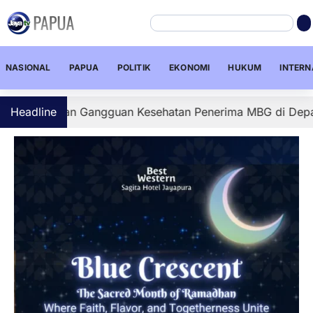
NASIONAL
PAPUA
POLITIK
EKONOMI
HUKUM
INTERN
aan Gangguan Kesehatan Penerima MBG di Depapre, Sejuml
Headline