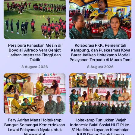
Persipura Panaskan Mesin di
Kolaborasi PKK, Pemerintah
Boyolali Alfredo Vera Genjot
Kampung, dan Puskesmas Koya
Latihan Intensitas Tinggi dan
Barat Jadikan Holtekamp Model
Taktik
Pelayanan Terpadu di Muara Tami
8 August 2026
8 August 2026
Fery Adrian Mans Holtekamp
Holtekamp Tunjukkan Wajah
Bangun Semangat Kemerdekaan
Indonesia Bakti Sosial HUT RI ke-
Lewat Pelayanan Nyata untuk
81 Hadirkan Layanan Kesehatan
Masyarakat
BPJS Donor Darah hingga