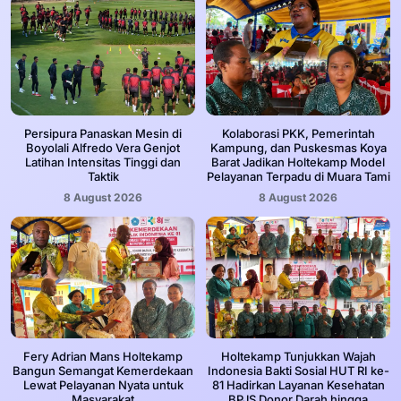
Persipura Panaskan Mesin di
Kolaborasi PKK, Pemerintah
Boyolali Alfredo Vera Genjot
Kampung, dan Puskesmas Koya
Latihan Intensitas Tinggi dan
Barat Jadikan Holtekamp Model
Taktik
Pelayanan Terpadu di Muara Tami
8 August 2026
8 August 2026
Fery Adrian Mans Holtekamp
Holtekamp Tunjukkan Wajah
Bangun Semangat Kemerdekaan
Indonesia Bakti Sosial HUT RI ke-
Lewat Pelayanan Nyata untuk
81 Hadirkan Layanan Kesehatan
Masyarakat
BPJS Donor Darah hingga