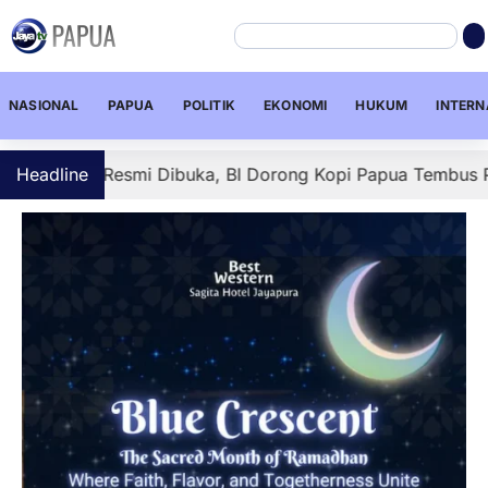
NASIONAL
PAPUA
POLITIK
EKONOMI
HUKUM
INTERN
9 Resmi Dibuka, BI Dorong Kopi Papua Tembus Pasar Globa
Headline