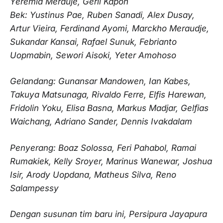
Yeremia Merauje, Geril Kapoh
Bek: Yustinus Pae, Ruben Sanadi, Alex Dusay,
Artur Vieira, Ferdinand Ayomi, Marckho Meraudje,
Sukandar Kansai, Rafael Sunuk, Febrianto
Uopmabin, Sewori Aisoki, Yeter Amohoso
Gelandang: Gunansar Mandowen, Ian Kabes,
Takuya Matsunaga, Rivaldo Ferre, Elfis Harewan,
Fridolin Yoku, Elisa Basna, Markus Madjar, Gelfias
Waichang, Adriano Sander, Dennis Ivakdalam
Penyerang: Boaz Solossa, Feri Pahabol, Ramai
Rumakiek, Kelly Sroyer, Marinus Wanewar, Joshua
Isir, Arody Uopdana, Matheus Silva, Reno
Salampessy
Dengan susunan tim baru ini, Persipura Jayapura