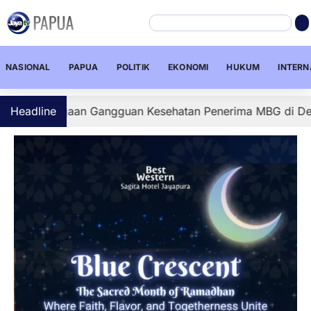
NASIONAL
PAPUA
POLITIK
EKONOMI
HUKUM
INTERN
Dugaan Gangguan Kesehatan Penerima MBG di Depapre, Sej
Headline