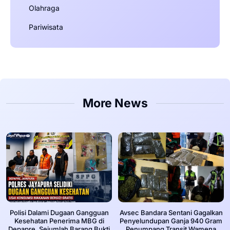
Olahraga
Pariwisata
More News
‎Polisi Dalami Dugaan Gangguan
Avsec Bandara Sentani Gagalkan
Kesehatan Penerima MBG di
Penyelundupan Ganja 940 Gram
Depapre, Sejumlah Barang Bukti
Penumpang Transit Wamena