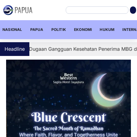
NASIONAL
PAPUA
POLITIK
EKONOMI
HUKUM
INTERN
ami Dugaan Gangguan Kesehatan Penerima MBG di Depapre, 
Headline