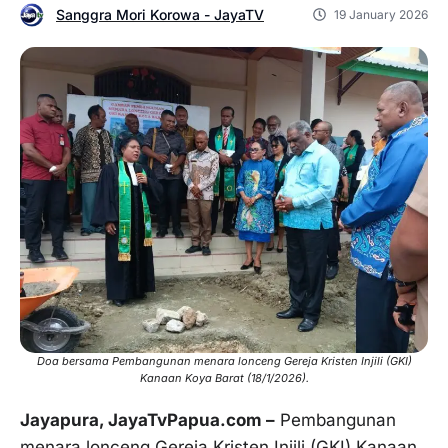
Sanggra Mori Korowa - JayaTV
19 January 2026
Doa bersama Pembangunan menara lonceng Gereja Kristen Injili (GKI)
Kanaan Koya Barat (18/1/2026).
Jayapura, JayaTvPapua.com –
Pembangunan
menara lonceng Gereja Kristen Injili (GKI) Kanaan