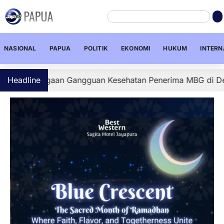
NASIONAL
PAPUA
POLITIK
EKONOMI
HUKUM
INTERN
 Dugaan Gangguan Kesehatan Penerima MBG di Depapre, Sej
Headline