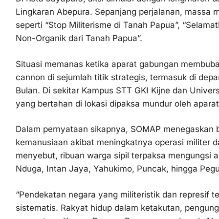
Lingkaran Abepura. Sepanjang perjalanan, massa m
seperti “Stop Militerisme di Tanah Papua”, “Selamat
Non-Organik dari Tanah Papua”.
Situasi memanas ketika aparat gabungan membuba
cannon di sejumlah titik strategis, termasuk di d
Bulan. Di sekitar Kampus STT GKI Kijne dan Univer
yang bertahan di lokasi dipaksa mundur oleh apar
Dalam pernyataan sikapnya, SOMAP menegaskan bah
kemanusiaan akibat meningkatnya operasi militer da
menyebut, ribuan warga sipil terpaksa mengungsi aki
Nduga, Intan Jaya, Yahukimo, Puncak, hingga Peg
“Pendekatan negara yang militeristik dan represif
sistematis. Rakyat hidup dalam ketakutan, pengungs