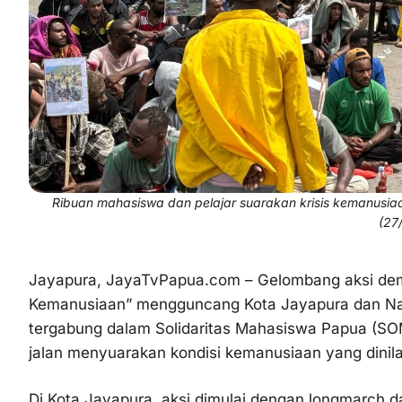
Ribuan mahasiswa dan pelajar suarakan krisis kemanusiaa
(27
Jayapura, JayaTvPapua.com – Gelombang aksi demon
Kemanusiaan” mengguncang Kota Jayapura dan Nab
tergabung dalam Solidaritas Mahasiswa Papua (SOM
jalan menyuarakan kondisi kemanusiaan yang dinil
Di Kota Jayapura, aksi dimulai dengan longmarch 