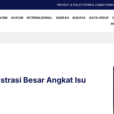
PRIVACY & POLICY
TERM & CONDITION
D
NOMI
HUKUM
INTERNASIONAL
DAERAH
BUDAYA
GAYA HIDUP
P
Kolaboras
trasi Besar Angkat Isu